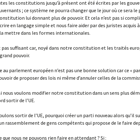
utes les constitutions jusqu’à présent ont été écrites par les gouv
uvernants ; ce système ne pourra changer que le jour où ce sera le 
constitution lui donnant plus de pouvoir. Et cela n’est pas si compl
crire en langage simple et nous faire aider par des juristes acquis 
la mettre dans les formes internationales.
t pas suffisant car, noyé dans notre constitution et les traités euro
 grand pouvoir.
ire au parlement européen n’est pas une bonne solution car ce « p
pouvoir de proposer des lois ni même d’annuler celles de la commis
si nous voulons modifier notre constitution dans un sens plus dém
ord sortir de l’UE.
oulons sortir de l’UE, pourquoi créer un parti nouveau alors qu’il su
un rassemblement de gens compétents qui propose de le faire dep
re que nous ne pouvons rien faire en attendant ? Si :