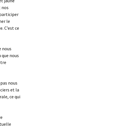
et jaune
t nos
participer
er le
. C’est ce
e nous
ou que nous
utre
t pas nous
ciers et la
ale, ce qui
re
tuelle