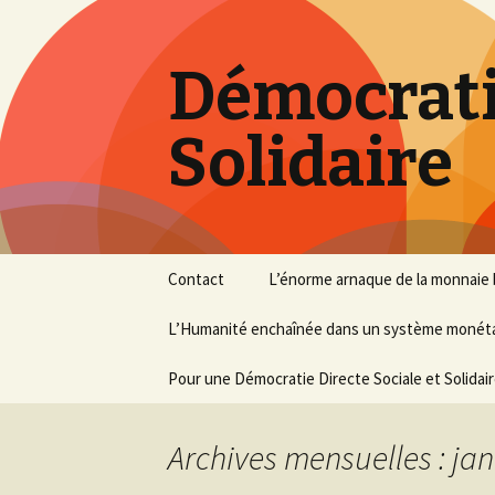
Démocratie
Solidaire
Aller
Contact
L’énorme arnaque de la monnaie 
au
contenu
L’Humanité enchaînée dans un système monétair
principal
Pour une Démocratie Directe Sociale et Solidai
Archives mensuelles : jan