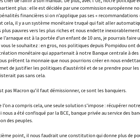
ès cher de faillir à son mandat. De plus, avec l’UE, notre politique
artient plus : elle est décidée par une commission européenne no
énalités financières si on n’applique pas ses « recommandations »
ut cela, il y a un système monétaire truqué qui fait aller automat
s plus pauvres vers les plus riches et nous endette inexorablement
l’arnaque est à la portée d’un enfant de 10 ans, je pourrais faire u
i vous le souhaitez : en gros, nos politiques depuis Pompidou ont 
création monétaire qui appartenait à notre Banque centrale à des
nous prêtent la monnaie que nous pourrions créer en nous endettant
met de justifier les politiques d’austérité et de se prendre pour les
sterait pas sans cela.
st pas Macron qu’il faut démissionner, ce sont les banquiers.
e l’on a compris cela, une seule solution s’impose : récupérer not
i nous a été confisqué par la BCE, banque privée au service des ba
non des peuples.
xième point, il nous faudrait une constitution qui donne plus de po