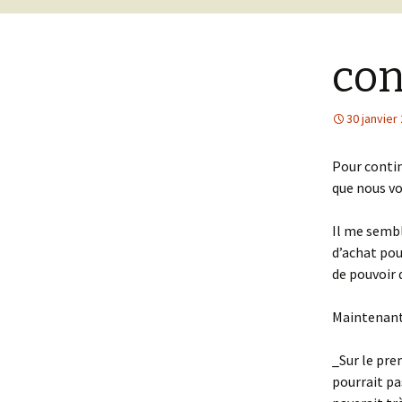
con
30 janvier
Pour contin
que nous vo
Il me sembl
d’achat pou
de pouvoir 
Maintenant
_Sur le prem
pourrait pa