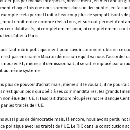
 eux et pas par médias interposés, directement, en mettant un gil
ement chaque fois que nous sommes dans un lieu public , en faisan
 exemple : cela permettrait à beaucoup plus de sympathisants de 
, montrerait notre nombre réel à tous, et surtout permet d’entam
ec ceux dubitatifs, ni complètement pour, ni complètement contre
u lieu d’aller à Paris.
 nous faut mûrir politiquement pour savoir comment obtenir ce qu
e n’est pas en criant « Macron démission » qu’il va nous l’accorder 
ui imposer. Et, même s’il démissionnait, il serait remplacé par un a
t au même système.
s plus de pouvoir d’achat mais, même s’il le voulait, il ne pourrai
 il n’est qu’un pion qui obéit à ses commanditaires, les grands finan
non élue de l’UE. Il faudrait d’abord récupérer notre Banque Centr
 par les traités de l’UE.
s aussi plus de démocratie mais, là encore, nous avons perdu not
e politique avec les traités de l’UE. Le RIC dans la constitution ac