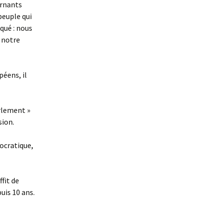
ernants
peuple qui
iqué : nous
à notre
péens, il
arlement »
sion.
ocratique,
ffit de
uis 10 ans.