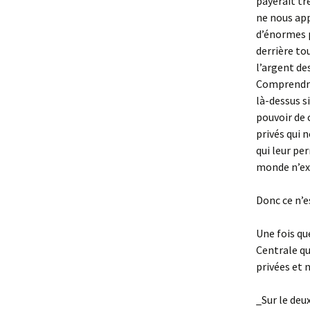
payerait tr
ne nous app
d’énormes p
derrière to
l’argent de
Comprendre 
là-dessus s
pouvoir de 
privés qui 
qui leur per
monde n’exi
Donc ce n’e
Une fois qu
Centrale qu
privées et 
_Sur le deu