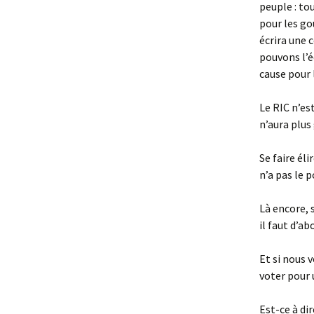
peuple : to
pour les go
écrira une 
pouvons l’é
cause pour 
Le RIC n’es
n’aura plus
Se faire él
n’a pas le 
Là encore, 
il faut d’ab
Et si nous v
voter pour 
Est-ce à di