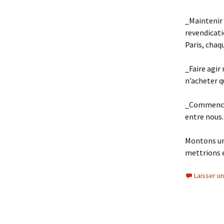
_Maintenir 
revendicati
Paris, chaq
_Faire agir
n’acheter q
_Commencer
entre nous.
Montons un
mettrions e
Laisser u