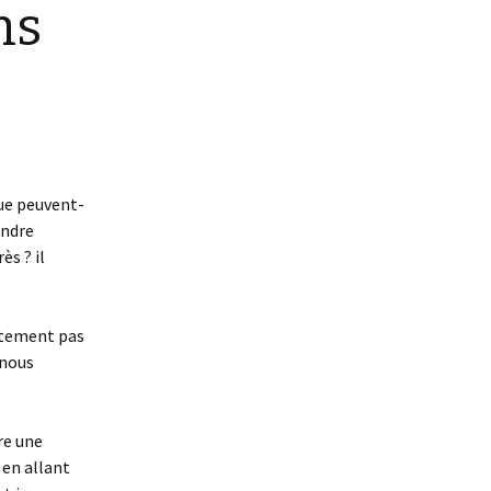
ns
Que peuvent-
endre
ès ? il
estement pas
 nous
re une
 en allant