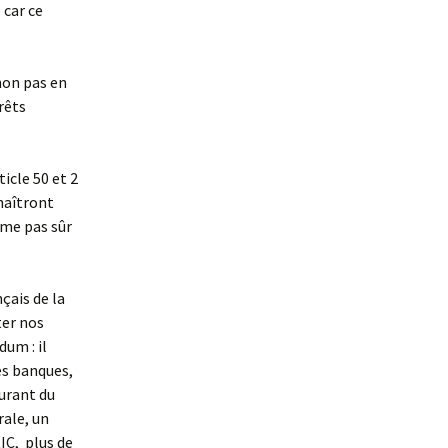
 car ce
 non pas en
rêts
ticle 50 et 2
nnaîtront
même pas sûr
çais de la
ter nos
um : il
es banques,
urant du
ale, un
IC, plus de