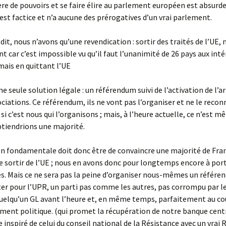
ère de pouvoirs et se faire élire au parlement européen est absurde
st factice et n’a aucune des prérogatives d’un vrai parlement.
it, nous n’avons qu’une revendication : sortir des traités de l’UE,
nt car c’est impossible vu qu’il faut l’unanimité de 26 pays aux inté
 mais en quittant l’UE
une seule solution légale : un référendum suivi de l’activation de l’ar
ciations. Ce référendum, ils ne vont pas l’organiser et ne le reco
si c’est nous qui l’organisons ; mais, à l’heure actuelle, ce n’est 
tiendrions une majorité.
n fondamentale doit donc être de convaincre une majorité de Fran
e sortir de l’UE ; nous en avons donc pour longtemps encore à por
es. Mais ce ne sera pas la peine d’organiser nous-mêmes un référend
oter pour l’UPR, un parti pas comme les autres, pas corrompu par l
quelqu’un GL avant l’heure et, en même temps, parfaitement au co
ent politique. (qui promet la récupération de notre banque centr
nspiré de celui du conseil national de la Résistance avec un vrai R