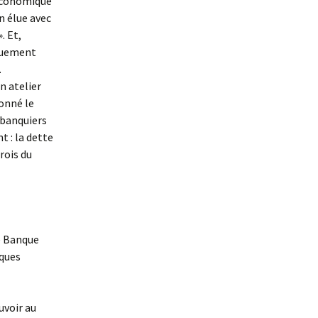
 économique
n élue avec
. Et,
iquement
.
n atelier
donné le
 banquiers
 : la dette
 rois du
re Banque
nques
uvoir au