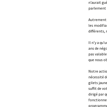
n’aurait gu
parlement e
Autrement d
les modifia
différents,
Il n’y a qu’
ans de négo
pas valable 
que nous ob
Notre actio
nécessité d
gilets jaun
suffit de v
dirigé par 
fonctionnem
programme i