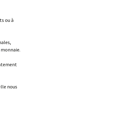
ts ou à
nales,
e monnaie.
iatement
lle nous