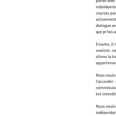
parler avec
individuell
courses par
activement
dialogue av
que je fais a
Ensuite, il
voulons : c
allons la l
appartenan
Nous voulon
l’accorder :
commission 
est interdit
Nous voulon
indépendanc