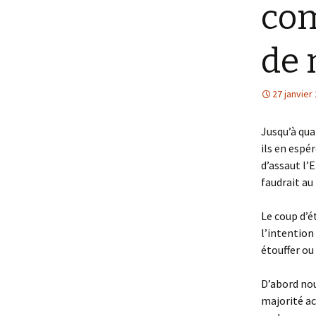
com
de 
27 janvier
Jusqu’à qua
ils en espé
d’assaut l’E
faudrait au
Le coup d’é
l’intention
étouffer ou 
D’abord nou
majorité ac