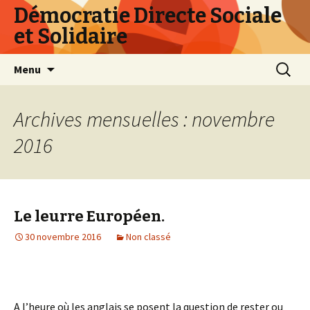
Démocratie Directe Sociale
et Solidaire
Aller
Recherc
Menu
au
contenu
principal
Archives mensuelles : novembre
2016
Le leurre Européen.
30 novembre 2016
Non classé
A l’heure où les anglais se posent la question de rester ou